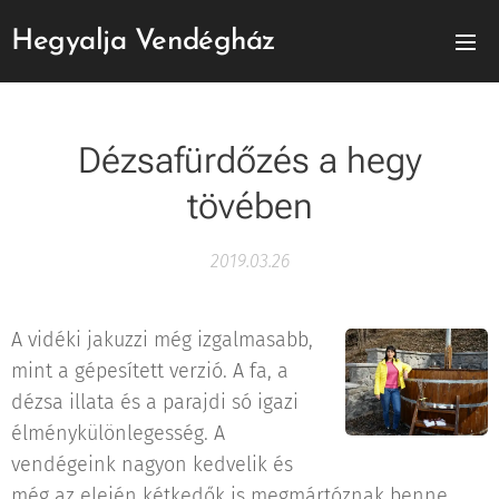
Hegyalja Vendégház
Dézsafürdőzés a hegy
tövében
2019.03.26
A vidéki jakuzzi még izgalmasabb,
mint a gépesített verzió. A fa, a
dézsa illata és a parajdi só igazi
élménykülönlegesség. A
vendégeink nagyon kedvelik és
még az elején kétkedők is megmártóznak benne,