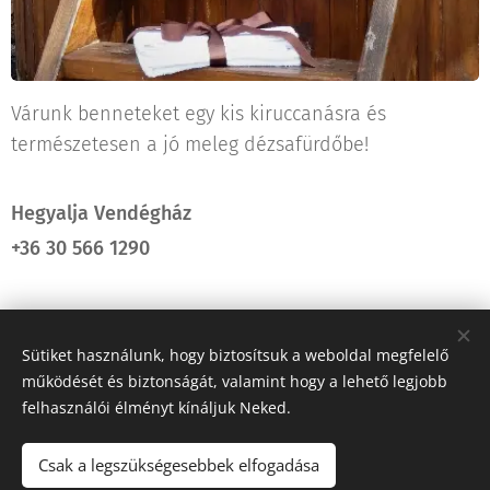
Várunk benneteket egy kis kiruccanásra és
természetesen a jó meleg dézsafürdőbe!
Hegyalja Vendégház
+36 30 566 1290
Share
Sütiket használunk, hogy biztosítsuk a weboldal megfelelő
működését és biztonságát, valamint hogy a lehető legjobb
felhasználói élményt kínáljuk Neked.
Csak a legszükségesebbek elfogadása
© 2019 Hegyalja
Vendégház
.
3989
Mikóháza
Hegyalja utca 9.