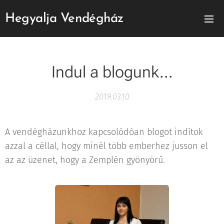
Hegyalja Vendégház
Indul a blogunk...
2019.03.10
A vendégházunkhoz kapcsolódóan blogot indítok
azzal a céllal, hogy minél több emberhez jusson el
az az üzenet, hogy a Zemplén gyönyörű.